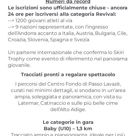
Numeri da record
Le iscrizioni sono ufficialmente chiuse - ancora
24 ore per iscriversi alla categoria Revival:
--> 1200 giovani atleti al via
--> 9 nazioni rappresentate, con l’ingresso
dell’Andorra accanto a Italia, Austria, Bulgaria, Cile,
Croazia, Slovenia, Spagna e Svezia
Un parterre internazionale che conferma lo Skiri
Trophy come evento di riferimento nel panorama
giovanile.
Tracciati pronti a regalare spettacolo
I percorsi del Centro Fondo di Passo Lavazè,
curati nei minimi dettagli, si snodano in un’area
ampia, soleggiata e panoramica, con vista su
Latemar, Catinaccio e sulle più belle cime
dell’Alto Adige.
Le categorie in gara
Baby (U10) – 1,3 km
Tracciato ampio e pianeggiante, ideale per i più