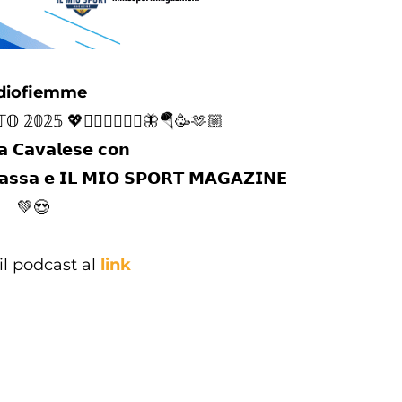
diofiemme
𝕆 𝟚𝟘𝟚𝟝 💖🚴🏻‍♀️🚴🏽‍♂️🦋🪂🥳🫶🏼
 𝗖𝗮𝘃𝗮𝗹𝗲𝘀𝗲 𝗰𝗼𝗻
𝘀𝘀𝗮 𝗲 𝗜𝗟 𝗠𝗜𝗢 𝗦𝗣𝗢𝗥𝗧 𝗠𝗔𝗚𝗔𝗭𝗜𝗡𝗘
💚😍
il podcast al
link