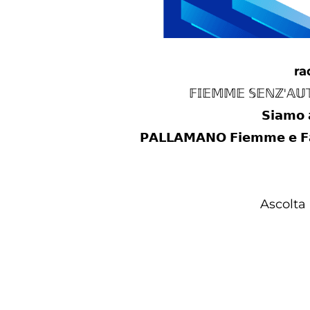
ra
𝔽𝕀𝔼𝕄𝕄𝔼 𝕊𝔼ℕℤ'𝔸𝕌𝕋
𝗦𝗶𝗮𝗺𝗼 
𝗣𝗔𝗟𝗟𝗔𝗠𝗔𝗡𝗢 𝗙𝗶𝗲𝗺𝗺𝗲 𝗲 𝗙
Ascolta 