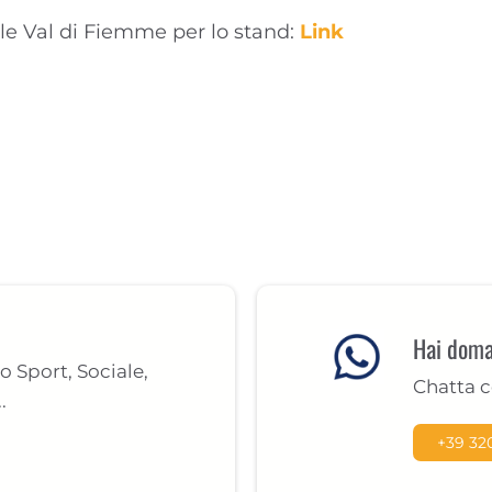
le Val di Fiemme per lo stand:
Link
Hai doma
o Sport, Sociale,
Chatta 
.
+39 32