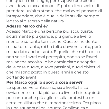
con questi miei sogni, però sapevo che alcuni
avrei dovuto accantonarli. E poi da lì ho scelto di
prendere un'altra strada, che mai avrei pensato di
intraprendere, che è quella dello studio, sempre
legato al discorso della natura.
Adesso Marco chi è?
Adesso Marco è una persona più acculturata,
sicuramente più grande, più grande a livello
mentale su tante tematiche. Questo incidente
mi ha tolto tanto, mi ha tolto davvero tanto, però
mi ha dato anche tanto. E quello che mi ha dato
non so se l'avrei mai percepito, non so se l'avrei
mai anche accolto. Io ho cominciato a scoprire
delle cose nuove, nuove passioni, nuovi obiettivi
che mi sono posto in questi anni e che sto
portando avanti.
Per Marco oggi lo sport a cosa serve?
Lo sport serve tantissimo, sia a livello fisico
ovviamente, mi dà più forza a livello fisico, quindi
poi sono anche più agile, e sulla protesi ho un
certo equilibrio che è importantissimo. Ora gioco
in una squadra di pallanuoto Paralimpica di