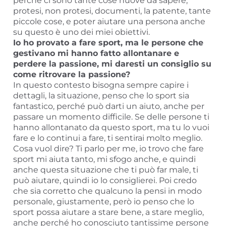
perchè ci sono tante cose nuove da sapere,
protesi, non protesi, documenti, la patente, tante
piccole cose, e poter aiutare una persona anche
su questo è uno dei miei obiettivi.
Io ho provato a fare sport, ma le persone che
gestivano mi hanno fatto allontanare e
perdere la passione, mi daresti un consiglio su
come ritrovare la passione?
In questo contesto bisogna sempre capire i
dettagli, la situazione, penso che lo sport sia
fantastico, perché può darti un aiuto, anche per
passare un momento difficile. Se delle persone ti
hanno allontanato da questo sport, ma tu lo vuoi
fare e lo continui a fare, ti sentirai molto meglio.
Cosa vuol dire? Ti parlo per me, io trovo che fare
sport mi aiuta tanto, mi sfogo anche, e quindi
anche questa situazione che ti può far male, ti
può aiutare, quindi io lo consiglierei. Poi credo
che sia corretto che qualcuno la pensi in modo
personale, giustamente, però io penso che lo
sport possa aiutare a stare bene, a stare meglio,
anche perché ho conosciuto tantissime persone